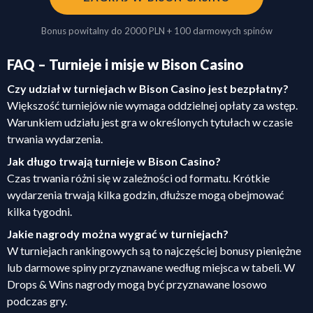
Bonus powitalny do 2000 PLN + 100 darmowych spinów
FAQ – Turnieje i misje w Bison Casino
Czy udział w turniejach w Bison Casino jest bezpłatny?
Większość turniejów nie wymaga oddzielnej opłaty za wstęp.
Warunkiem udziału jest gra w określonych tytułach w czasie
trwania wydarzenia.
Jak długo trwają turnieje w Bison Casino?
Czas trwania różni się w zależności od formatu. Krótkie
wydarzenia trwają kilka godzin, dłuższe mogą obejmować
kilka tygodni.
Jakie nagrody można wygrać w turniejach?
W turniejach rankingowych są to najczęściej bonusy pieniężne
lub darmowe spiny przyznawane według miejsca w tabeli. W
Drops & Wins nagrody mogą być przyznawane losowo
podczas gry.