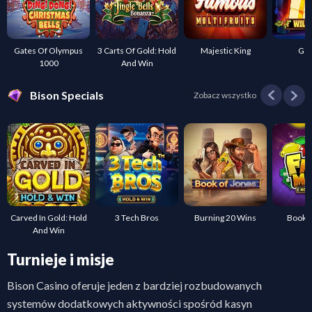
Gates Of Olympus
3 Carts Of Gold: Hold
Majestic King
Gem
1000
And Win
Bison Specials
Zobacz wszystko
Carved In Gold: Hold
3 Tech Bros
Burning 20 Wins
Book O
And Win
Turnieje i misje
Bison Casino oferuje jeden z bardziej rozbudowanych
systemów dodatkowych aktywności spośród kasyn