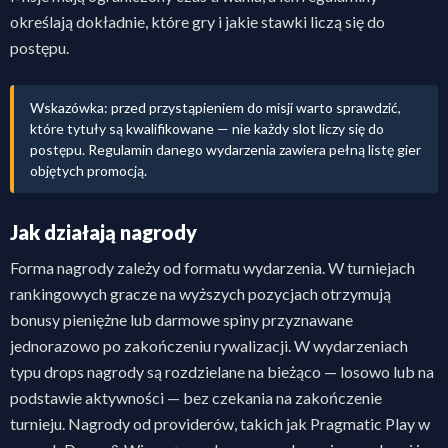
określają dokładnie, które gry i jakie stawki liczą się do
postępu.
Wskazówka: przed przystąpieniem do misji warto sprawdzić,
które tytuły są kwalifikowane — nie każdy slot liczy się do
postępu. Regulamin danego wydarzenia zawiera pełną listę gier
objętych promocją.
Jak działają nagrody
Forma nagrody zależy od formatu wydarzenia. W turniejach
rankingowych gracze na wyższych pozycjach otrzymują
bonusy pieniężne lub darmowe spiny przyznawane
jednorazowo po zakończeniu rywalizacji. W wydarzeniach
typu drops nagrody są rozdzielane na bieżąco — losowo lub na
podstawie aktywności — bez czekania na zakończenie
turnieju. Nagrody od providerów, takich jak Pragmatic Play w